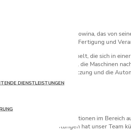
Sitz in Bosnien und Herzegowina, das von seiner
schinen für die industrielle Fertigung und Verar
ssen und Erfahrung gesammelt, die sich in einer
ten Ihnen auch die Möglichkeit, die Maschinen na
 mechanisch-elektrische Umsetzung und die Auto
ITENDE DIENSTLEISTUNGEN
E DIENSTLEISTUNGEN
ERUNG
en und erfolgreichen Operationen im Bereich au
rter Verpackungsausrüstungen hat unser Team k