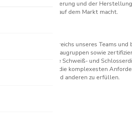
chsigen CAD/CAMModellierung und der Herstellun
aschinen einzigartig auf dem Markt macht.
rhalb des Geschäftsbereichs unseres Teams und 
ng von Positionen und Baugruppen sowie zertifizi
r auch professionelle Schweiß- und Schlosserdi
 sind wir in der Lage, die komplexesten Anfor
 Raumfahrtindustrie und anderen zu erfüllen.